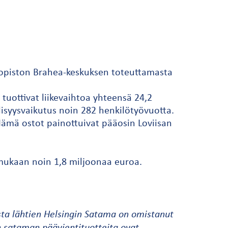
liopiston Brahea-keskuksen toteuttamasta
tuottivat liikevaihtoa yhteensä 24,2
lisyysvaikutus noin 282 henkilötyövuotta.
Nämä ostot painottuivat pääosin Loviisan
 mukaan noin 1,8 miljoonaa euroa.
sta lähtien Helsingin Satama on omistanut
n sataman päävientituotteita ovat