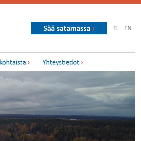
Sää satamassa
FI
EN
kohtaista
Yhteystiedot