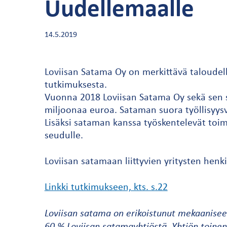
Uudellemaalle
14.5.2019
Loviisan Satama Oy on merkittävä taloudell
tutkimuksesta.
Vuonna 2018 Loviisan Satama Oy sekä sen sa
miljoonaa euroa. Sataman suora työllisyysv
Lisäksi sataman kanssa työskentelevät toim
seudulle.
Loviisan satamaan liittyvien yritysten hen
Linkki tutkimukseen, kts. s.22
Loviisan satama on erikoistunut mekaanisee
60 % Loviisan satamayhtiöstä. Yhtiön toinen