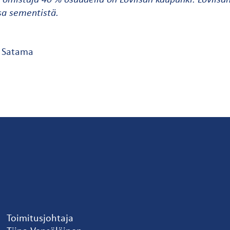
sa sementistä.
n Satama
Toimitusjohtaja