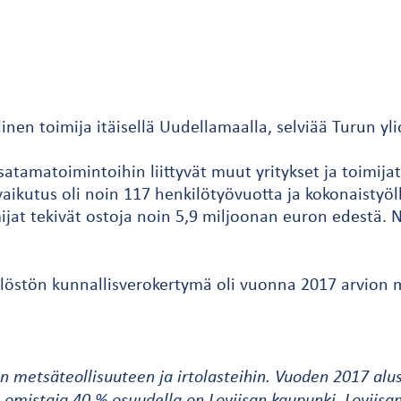
inen toimija itäisellä Uudellamaalla, selviää Turun y
tamatoimintoihin liittyvät muut yritykset ja toimijat 
aikutus oli noin 117 henkilötyövuotta ja kokonaistyöl
ijat tekivät ostoja noin 5,9 miljoonan euron edestä. 
kilöstön kunnallisverokertymä oli vuonna 2017 arvion
n metsäteollisuuteen ja irtolasteihin. Vuoden 2017 alu
 omistaja 40 % osuudella on Loviisan kaupunki. Loviisa