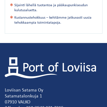
Sijainti lähellä tuotantoa ja pääkaupunki­seudun
kulutusaluetta.
Kustannus­tehokkuus – kehitämme jatkuvasti uusia
tehokkaampia toimintatapoja.
Loviisan Satama Oy
Satamatalonkuja 1
07910 VALKO