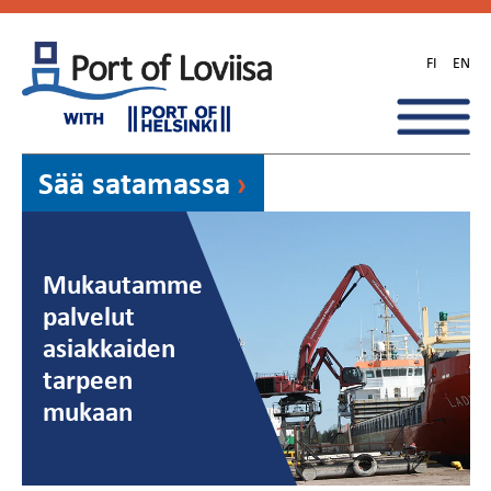
Skip
to
FI
EN
content
Sää satamassa
Mukautamme
palvelut
asiakkaiden
tarpeen
mukaan